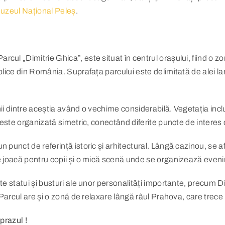
uzeul Național Peleș
.
cul „Dimitrie Ghica”, este situat în centrul orașului, fiind o z
publice din România. Suprafața parcului este delimitată de alei 
unii dintre aceștia având o vechime considerabilă. Vegetația in
ei este organizată simetric, conectând diferite puncte de interes 
n punct de referință istoric și arhitectural. Lângă cazinou, se af
de joacă pentru copii și o mică scenă unde se organizează eveni
ește statui și busturi ale unor personalități importante, precu
i. Parcul are și o zonă de relaxare lângă râul Prahova, care trec
 prazul !