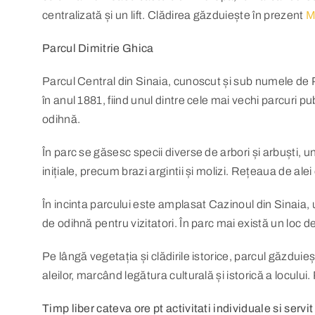
centralizată și un lift. Clădirea găzduiește în prezent
M
Parcul Dimitrie Ghica
Parcul Central din Sinaia, cunoscut și sub numele de Par
în anul 1881, fiind unul dintre cele mai vechi parcuri 
odihnă.
În parc se găsesc specii diverse de arbori și arbuști, 
inițiale, precum brazi argintii și molizi. Rețeaua de al
În incinta parcului este amplasat Cazinoul din Sinaia, u
de odihnă pentru vizitatori. În parc mai există un loc 
Pe lângă vegetația și clădirile istorice, parcul găzdui
aleilor, marcând legătura culturală și istorică a loculu
Timp liber cateva ore pt activitati individuale si servit