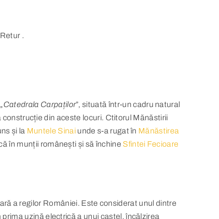
Retur .
„
Catedrala Carpaților
”, situată într-un cadru natural
 construcție din aceste locuri. Ctitorul Mănăstirii
uns și la
Muntele Sinai
unde s-a rugat în
Mănăstirea
ă în munții românești și să închine
Sfintei Fecioare
e vară a regilor României. Este considerat unul dintre
prima uzină electrică a unui castel, încălzirea