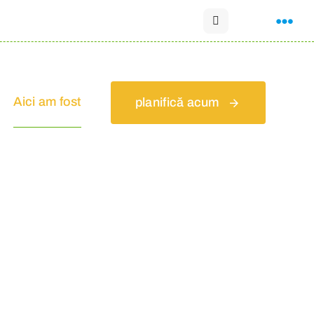
Aici am fost
planifică acum