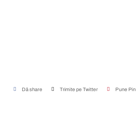
Dă share
Trimite pe Twitter
Pune Pin