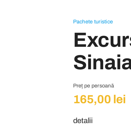
Pachete turistice
Excurs
Sinai
Preț pe persoană
165,00
lei
detalii