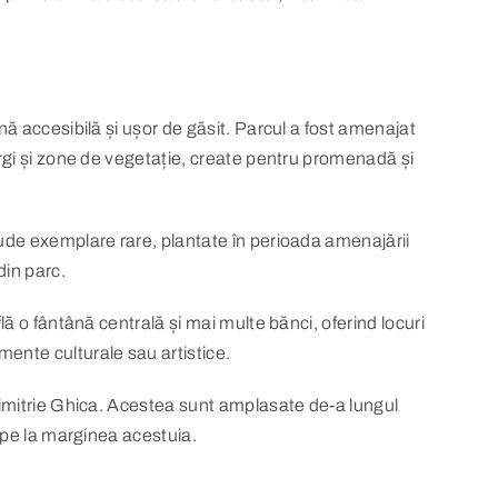
onă accesibilă și ușor de găsit. Parcul a fost amenajat
largi și zone de vegetație, create pentru promenadă și
clude exemplare rare, plantate în perioada amenajării
din parc.
lă o fântână centrală și mai multe bănci, oferind locuri
mente culturale sau artistice.
m Dimitrie Ghica. Acestea sunt amplasate de-a lungul
e pe la marginea acestuia.