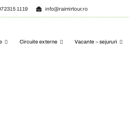
072315 1119
info@raimirtour.ro
e
Circuite externe
Vacante – sejururi