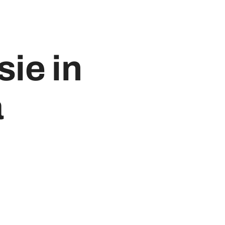
ie in
a