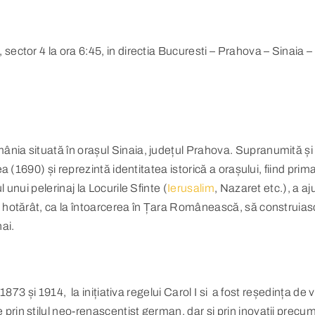
ector 4 la ora 6:45, in directia Bucuresti – Prahova – Sinaia – 
nia situată în orașul Sinaia, județul Prahova. Supranumită și 
 (1690) și reprezintă identitatea istorică a orașului, fiind prima
unui pelerinaj la Locurile Sfinte (
Ierusalim
, Nazaret etc.), a aj
a hotărât, ca la întoarcerea în Țara Românească, să construiasc
ai.
1873 și 1914, la inițiativa regelui Carol I si a fost reședința d
in stilul neo-renascentist german, dar și prin inovații precum 