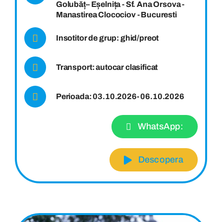
Golubăț– Eșelnița - Sf. Ana Orsova -
Manastirea Clocociov - Bucuresti
Insotitor de grup: ghid/preot
Transport: autocar clasificat
Perioada: 03.10.2026- 06.10.2026
WhatsApp:
Descopera