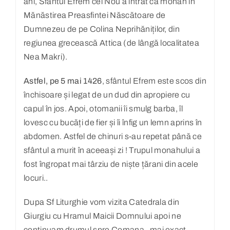
ani, Sfântul Efrem cel Nou a intrat ca monah in
Mănăstirea Preasfintei Născătoare de
Dumnezeu de pe Colina Neprihăniților, din
regiunea grecească Attica (de lângă localitatea
Nea Makri).
Astfel, pe 5 mai 1426
, sfântul Efrem este scos din
închisoare și legat de un dud din apropiere cu
capul în jos. Apoi, otomanii îi smulg barba, îl
lovesc cu bucăți de fier și îi înfig un lemn aprins în
abdomen. Astfel de chinuri s-au repetat până ce
sfântul a murit în aceeași zi ! Trupul monahului a
fost îngropat mai târziu de niște țărani din acele
locuri..
Dupa Sf Liturghie vom vizita Catedrala din
Giurgiu cu Hramul Maicii Domnului apoi ne
continuam drumul spre Comana, mai exact