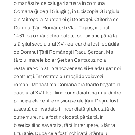
o mănăstire de călugări situată în comuna
Comana (județul Giurgiu), în Episcopia Giurgiului
din Mitropolia Munteniei și Dobrogei. Ctitorită de
Domnul Țării Românești Vlad Țepeș, în anul
1461, ca o mănăstire-cetate, se ruinase până la
sfârșitul secolului al XVI-lea, când a fost reclădită
de Domnul Țării Românești Radu Șerban. Mai
târziu, marele boier Șerban Cantacuzino a
restaurat-o în stil brâncovenesc și i-a adăugat noi
contrucții. Înzestrată cu moșii de voievozii
români, Mănăstirea Comana era foarte bogată în
secolul al XVII-lea, fiind considerată ca unul dintre
principalele centre religioase ale țării. Deși a fost
atacată de invadatori, incendiată și afectată de
cutremure, nu a fost niciodată părăsită, în
biserică fiind săvârșită, fără întrerupere, Sfânta
Liturghie. După ce a fost închinată Sfântului