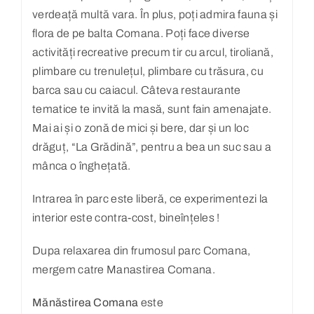
verdeață multă vara. În plus, poți admira fauna și
flora de pe balta Comana. Poți face diverse
activități recreative precum tir cu arcul, tiroliană,
plimbare cu trenulețul, plimbare cu trăsura, cu
barca sau cu caiacul. Câteva restaurante
tematice te invită la masă, sunt fain amenajate.
Mai ai și o zonă de mici și bere, dar și un loc
drăguț, “La Grădină”, pentru a bea un suc sau a
mânca o înghețată.
Intrarea în parc este liberă, ce experimentezi la
interior este contra-cost, bineînțeles !
Dupa relaxarea din frumosul parc Comana,
mergem catre Manastirea Comana.
Mănăstirea Comana
este