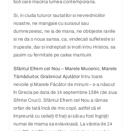
boli care macina lumea contemporana.
Si, in ciuda tuturor rautatilor si nevredniciilor
noastre, ne mangaie cu surasul sau
dumnezeiesc, ne ia de mana, ne oblojeste ranile
si ne da o noua sansa, ca, vindecati sufleteste si
trupeste, dar si indreptati si inoiti intru Hristos, sa
pasim cu fermitate pe calea mantuirii.
Sfântul Efrem cel Nou – Marele Mucenic, Marele
Tămăduitor, Grabnicul Ajutător
întru toate
nevoile și Marele Făcător de minuni – s-a născut
în Grecia pe data de 14 septembrie 1384 (de ziua
Sfintei Cruci). Sfântul Efrem cel Nou a rămas
orfan de tată încă de mic copil, astfel că el
împreună cu ceilalți 6 frați ai săi au fost îngrijiți
numai de mama sa evlavioasă. La vârsta de 14