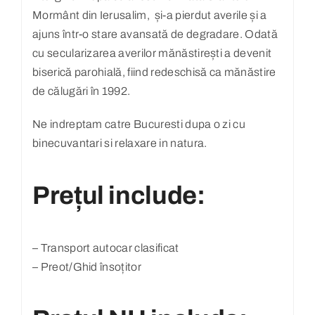
Mormânt din Ierusalim, și-a pierdut averile și a
ajuns într-o stare avansată de degradare. Odată
cu secularizarea averilor mănăstirești a devenit
biserică parohială, fiind redeschisă ca mănăstire
de călugări în 1992.
Ne indreptam catre Bucuresti dupa o zi cu
binecuvantari si relaxare in natura.
Prețul include:
– Transport autocar clasificat
– Preot/Ghid însoțitor