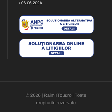
/ 06.06.2024
© 2026 | RaimirTour.ro | Toate
drepturile rezervate