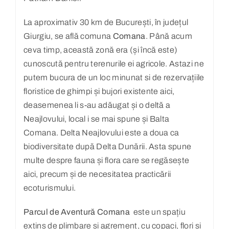
La aproximativ 30 km de București, în județul
Giurgiu, se află comuna
Comana
. Până acum
ceva timp, această zonă era (și încă este)
cunoscută pentru terenurile ei agricole. Astazi ne
putem bucura de un loc minunat si de rezervațiile
floristice de ghimpi și bujori existente aici,
deasemenea li s-au adăugat și o deltă a
Neajlovului, local i se mai spune și Balta
Comana. Delta Neajlovului este a doua ca
biodiversitate după Delta Dunării. Asta spune
multe despre fauna și flora care se regăsește
aici, precum și de necesitatea practicării
ecoturismului.
Parcul de Aventură Comana
este un spațiu
extins de plimbare și agrement, cu copaci, flori și