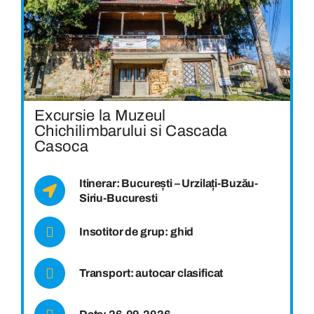
Excursie la Muzeul
Chichilimbarului si Cascada
Casoca
Itinerar: București – Urzilați-Buzău-
Siriu-Bucuresti
Insotitor de grup: ghid
Transport: autocar clasificat