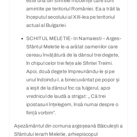
este una din sfintele mucenițe care sunt
amintite pe teritoriul României. Ea a trăit la
începutul secolului al XIII-lea pe teritoriul
actual al Bulgariei.
SCHITUL MELETIE- In Namaiesti – Arges-
Sfântul Meletie le-a arătat oamenilor care
cereau învățătură de la dânsul trei degete,
în chipul celor trei fețe ale Sfintei Treimi.
Apoi, două degete împreunându-le și pe
unul îndoindu-l, a binecuvântat pe popor și
a ieșit de la dânsul foc ca fulgerul, apoi
vrednicul de laudă a strigat: „ Că trei
ipostasuri înțelegem, însă numai despre o
ființă vorbim”.
Așezământul din comuna argeșeană Băiculești a
Sfântului Ierarh Meletie, arhiepiscopul