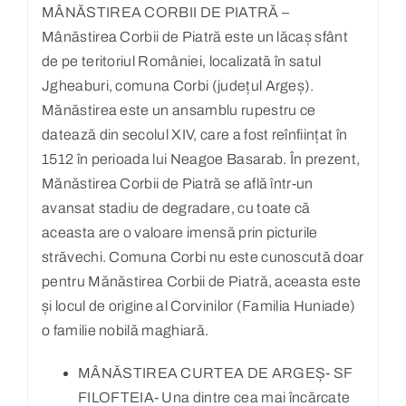
MÂNĂSTIREA CORBII DE PIATRĂ –
Mânăstirea Corbii de Piatră este un lăcaș sfânt
de pe teritoriul României, localizată în satul
Jgheaburi, comuna Corbi (județul Argeș).
Mănăstirea este un ansamblu rupestru ce
datează din secolul XIV, care a fost reînființat în
1512 în perioada lui Neagoe Basarab. În prezent,
Mănăstirea Corbii de Piatră se află într-un
avansat stadiu de degradare, cu toate că
aceasta are o valoare imensă prin picturile
străvechi. Comuna Corbi nu este cunoscută doar
pentru Mănăstirea Corbii de Piatră, aceasta este
și locul de origine al Corvinilor (Familia Huniade)
o familie nobilă maghiară.
MÂNĂSTIREA CURTEA DE ARGEȘ- SF
FILOFTEIA- Una dintre cea mai încărcate