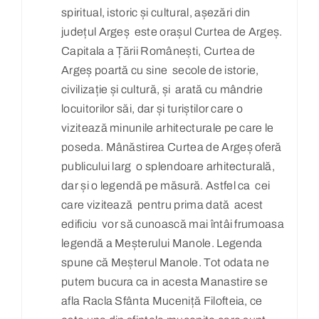
spiritual, istoric și cultural, așezări din
județul Argeș este orașul Curtea de Argeș.
Capitala a Țării Românești, Curtea de
Argeș poartă cu sine secole de istorie,
civilizație și cultură, și arată cu mândrie
locuitorilor săi, dar și turiștilor care o
vizitează minunile arhitecturale pe care le
poseda. Mânăstirea Curtea de Argeș oferă
publicului larg o splendoare arhitecturală,
dar și o legendă pe măsură. Astfel ca cei
care vizitează pentru prima dată acest
edificiu vor să cunoască mai întâi frumoasa
legendă a Meșterului Manole. Legenda
spune că Meșterul Manole. Tot odata ne
putem bucura ca in acesta Manastire se
afla Racla Sfânta Muceniță Filofteia, ce