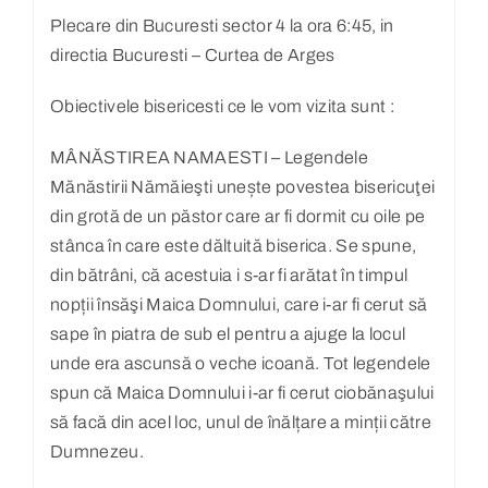
Plecare din Bucuresti sector 4 la ora 6:45, in
directia Bucuresti – Curtea de Arges
Obiectivele bisericesti ce le vom vizita sunt :
MÂNĂSTIREA NAMAESTI – Legendele
Mănăstirii Nămăieşti unește povestea bisericuţei
din grotă de un păstor care ar fi dormit cu oile pe
stânca în care este dăltuită biserica. Se spune,
din bătrâni, că acestuia i s-ar fi arătat în timpul
nopții însăşi Maica Domnului, care i-ar fi cerut să
sape în piatra de sub el pentru a ajuge la locul
unde era ascunsă o veche icoană. Tot legendele
spun că Maica Domnului i-ar fi cerut ciobănaşului
să facă din acel loc, unul de înălțare a minții către
Dumnezeu.