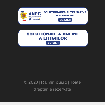
© 2026 | RaimirTour.ro | Toate
drepturile rezervate