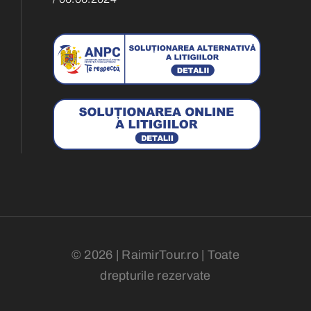
© 2026 | RaimirTour.ro | Toate
drepturile rezervate