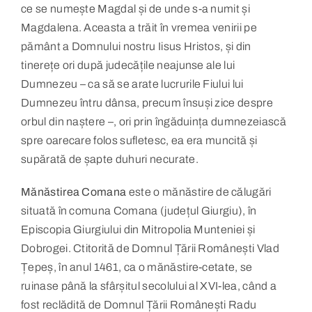
ce se numește Magdal și de unde s-a numit și
Magdalena. Aceasta a trăit în vremea venirii pe
pământ a Domnului nostru Iisus Hristos, și din
tinerețe ori după judecățile neajunse ale lui
Dumnezeu – ca să se arate lucrurile Fiului lui
Dumnezeu întru dânsa, precum însuși zice despre
orbul din naștere –, ori prin îngăduința dumnezeiască
spre oarecare folos sufletesc, ea era muncită și
supărată de șapte duhuri necurate.
Mănăstirea Comana
este o mănăstire de călugări
situată în comuna Comana (județul Giurgiu), în
Episcopia Giurgiului din Mitropolia Munteniei și
Dobrogei. Ctitorită de Domnul Țării Românești Vlad
Țepeș, în anul 1461, ca o mănăstire-cetate, se
ruinase până la sfârșitul secolului al XVI-lea, când a
fost reclădită de Domnul Țării Românești Radu