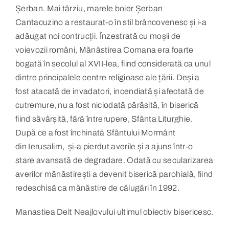
Șerban. Mai târziu, marele boier Șerban
Cantacuzino a restaurat-o în stil brâncovenesc și i-a
adăugat noi contrucții. Înzestrată cu moșii de
voievozii români, Mănăstirea Comana era foarte
bogată în secolul al XVII-lea, fiind considerată ca unul
dintre principalele centre religioase ale țării. Deși a
fost atacată de invadatori, incendiată și afectată de
cutremure, nu a fost niciodată părăsită, în biserică
fiind săvârșită, fără întrerupere, Sfânta Liturghie.
După ce a fost închinată Sfântului Mormânt
din Ierusalim, și-a pierdut averile și a ajuns într-o
stare avansată de degradare. Odată cu secularizarea
averilor mănăstirești a devenit biserică parohială, fiind
redeschisă ca mănăstire de călugări în 1992.
Manastiea Delt Neajlovului ultimul obiectiv bisericesc.