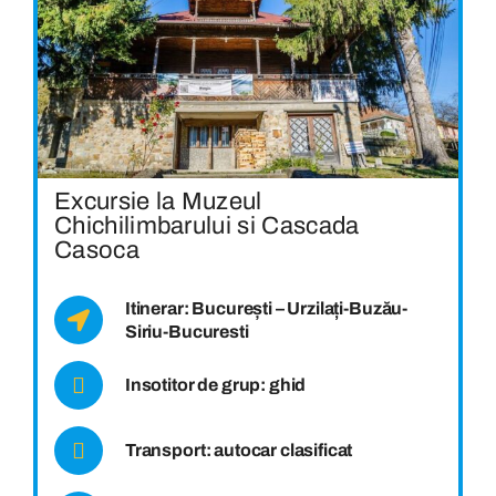
Excursie la Muzeul
Chichilimbarului si Cascada
Casoca
Itinerar: București – Urzilați-Buzău-
Siriu-Bucuresti
Insotitor de grup: ghid
Transport: autocar clasificat