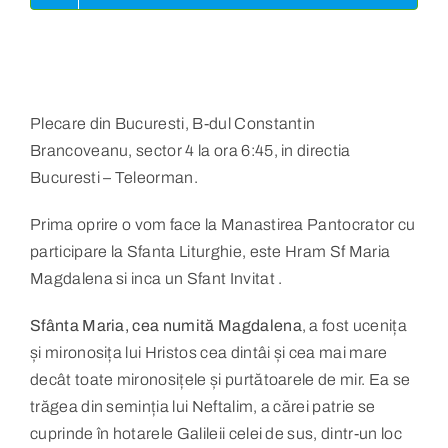
Plecare din Bucuresti, B-dul Constantin
Brancoveanu, sector 4 la ora 6:45, in directia
Bucuresti – Teleorman.
Prima oprire o vom face la Manastirea Pantocrator cu
participare la Sfanta Liturghie, este Hram Sf Maria
Magdalena si inca un Sfant Invitat .
Sfânta Maria, cea numită Magdalena
, a fost ucenița
și mirono­sița lui Hristos cea dintâi și cea mai mare
decât toate mironosițele și purtătoarele de mir. Ea se
trăgea din seminția lui Neftalim, a cărei patrie se
cuprinde în hotarele Galileii celei de sus, dintr-un loc