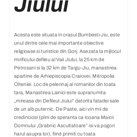
Jiului
Acesta este situata in orasul Bumbesti-Jiu, este
unul dintre cele mai importante obiective
religioase si turistice din Gorj. Asezata la mijlocul
mirificului defileu al Vaii Jiului, la 25 km de
Petrosani si la 32 km de Targu-Jiu, manastirea
apartine de Arhiepiscopia Craiovei, Mitropolia
Olteniei. Loc de pelerinaj al romanilor din toata
tara, Manastirea Lainici este supranumita
„mireasa din Defileul Jiului” datorita fatadei sale
de un alb puternic. De Paste, aici vin mii de
credinciosi (plini de speranta ca Icoana Maicii
Domnului „Grabnic Ascultatoare” isi va pogori
harul asupra lor), fiind primiti cu toata