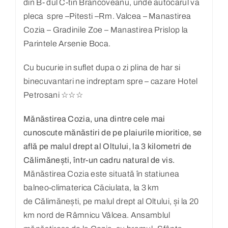
din B- dul C-tin Brancoveanu, unde autocarul va
pleca spre –Pitesti –Rm. Valcea – Manastirea
Cozia – Gradinile Zoe – Manastirea Prislop la
Parintele Arsenie Boca.
Cu bucurie in suflet dupa o zi plina de har si
binecuvantari ne indreptam spre – cazare Hotel
Petrosani ☆☆☆
Mănăstirea Cozia, una dintre cele mai
cunoscute mănăstiri de pe plaiurile mioritice, se
află pe malul drept al Oltului, la 3 kilometri de
Călimănești, într-un cadru natural de vis.
Mănăstirea Cozia este situată în statiunea
balneo-climaterica Căciulata, la 3 km
de Călimănești, pe malul drept al Oltului, și la 20
km nord de Râmnicu Vâlcea. Ansamblul