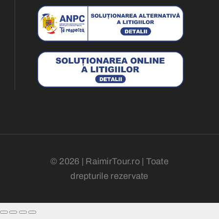
© 2026 | RaimirTour.ro | Toate
drepturile rezervate