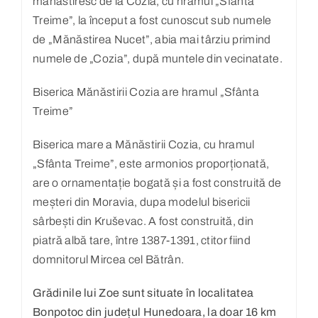
mănăstiresc de la Cozia, cu hramul „Sfânta
Treime”, la început a fost cunoscut sub numele
de „Mănăstirea Nucet”, abia mai târziu primind
numele de „Cozia”, după muntele din vecinatate.
Biserica Mănăstirii Cozia are hramul „Sfânta
Treime”
Biserica mare a Mănăstirii Cozia, cu hramul
„Sfânta Treime”, este armonios proporționată,
are o ornamentație bogată și a fost construită de
meșteri din Moravia, dupa modelul bisericii
sârbești din Kruševac. A fost construită, din
piatră albă tare, între 1387-1391, ctitor fiind
domnitorul Mircea cel Bătrân.
Grădinile lui Zoe sunt situate în localitatea
Bonpotoc din județul Hunedoara, la doar 16 km