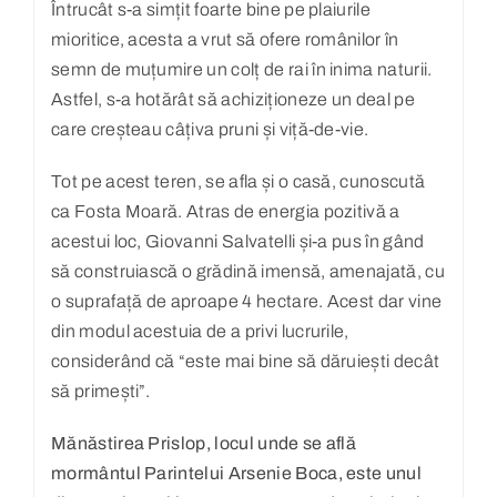
Întrucât s-a simțit foarte bine pe plaiurile
mioritice, acesta a vrut să ofere românilor în
semn de muțumire un colț de rai în inima naturii.
Astfel, s-a hotărât să achiziționeze un deal pe
care creșteau câțiva pruni și viță-de-vie.
Tot pe acest teren, se afla și o casă, cunoscută
ca Fosta Moară. Atras de energia pozitivă a
acestui loc, Giovanni Salvatelli și-a pus în gând
să construiască o grădină imensă, amenajată, cu
o suprafață de aproape 4 hectare. Acest dar vine
din modul acestuia de a privi lucrurile,
considerând că “este mai bine să dăruiești decât
să primești”.
Mănăstirea Prislop, locul unde se află
mormântul Parintelui Arsenie Boca, este unul