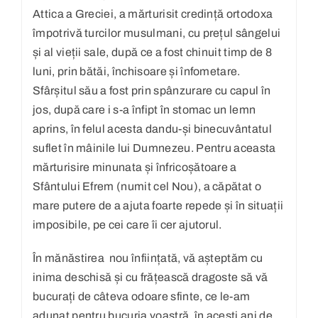
Attica a Greciei, a mărturisit credință ortodoxa
împotrivă turcilor musulmani, cu prețul sângelui
și al vieții sale, după ce a fost chinuit timp de 8
luni, prin bătăi, închisoare și înfometare.
Sfârșitul său a fost prin spânzurare cu capul în
jos, după care i s-a înfipt în stomac un lemn
aprins, în felul acesta dandu-și binecuvântatul
suflet în mâinile lui Dumnezeu. Pentru aceasta
mărturisire minunata și înfricoșătoare a
Sfântului Efrem (numit cel Nou), a căpătat o
mare putere de a ajuta foarte repede și în situații
imposibile, pe cei care îi cer ajutorul.
În mănăstirea nou înființată, vă așteptăm cu
inima deschisă și cu frățească dragoste să vă
bucurați de câteva odoare sfinte, ce le-am
adunat pentru bucuria voastră, în acești ani de