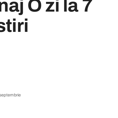
naj O zi la 7
tiri
septembrie