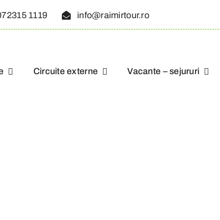
072315 1119
info@raimirtour.ro
e
Circuite externe
Vacante – sejururi