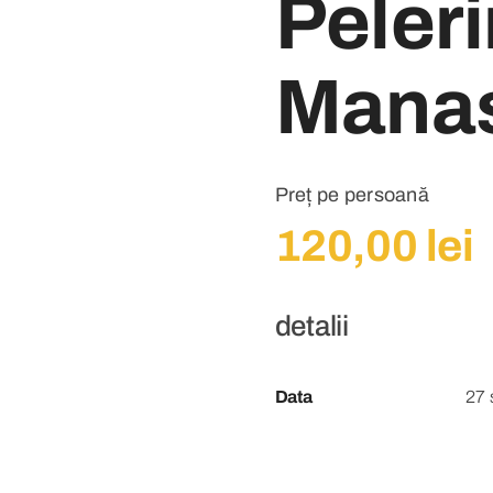
Peleri
Manas
Preț pe persoană
120,00
lei
detalii
Data
27 