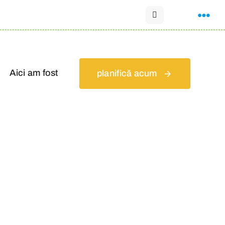
Aici am fost
planifică acum